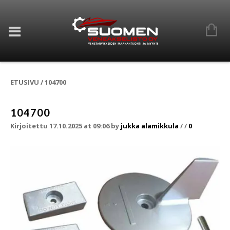
ETUSIVU
/
104700
104700
Kirjoitettu 17.10.2025 at 09:06
by
jukka alamikkula
/
/
0