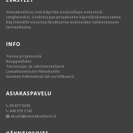
Veneakselisto.com käyttää sivustollaan evästeitä
(englanniksi: Cookies) parantaakseen käyttökokemustanne.
Käyttämällä sivustoa hyväksytte evästeiden tallentamisen
laitteellenne.
INFO
Tietoa yrityksestä
Kauppaehdot
Tietosuoja- ja rekisteriseloste
Lomahuoneistot Himoksella
Suomen Vahvimmat AA-sertifikaatti
ASIAKASPAVELU
09 877 9230
040 579 1742
akseli@veneakselisto.fi