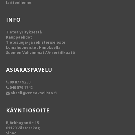
laitteellenne.
INFO
Tietoa yrityksestä
Kauppaehdot
Tietosuoja- ja rekisteriseloste
Lomahuoneistot Himoksella
Suomen Vahvimmat AA-sertifikaatti
ASIAKASPAVELU
09 877 9230
040 579 1742
akseli@veneakselisto.fi
KÄYNTIOSOITE
Björkhagantie 15
01120 Västerskog
Sipoo