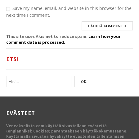
Save my name, email, and website in this browser for the
next time I comment.
This site uses Akismet to reduce spam.
Learn how your
comment data is processed.
ETSI
EVÄSTEET
Veneakselisto.com käyttää sivustollaan evästeitä
(englanniksi: Cookies) parantaakseen käyttökokemustanne.
Käyttämällä sivustoa hyväksytte evästeiden tallentamisen