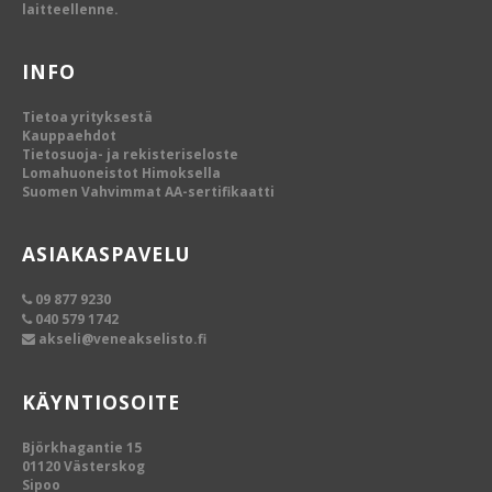
laitteellenne.
INFO
Tietoa yrityksestä
Kauppaehdot
Tietosuoja- ja rekisteriseloste
Lomahuoneistot Himoksella
Suomen Vahvimmat AA-sertifikaatti
ASIAKASPAVELU
09 877 9230
040 579 1742
akseli@veneakselisto.fi
KÄYNTIOSOITE
Björkhagantie 15
01120 Västerskog
Sipoo