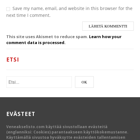
Save my name, email, and website in this browser for the
next time I comment.
This site uses Akismet to reduce spam.
Learn how your
comment data is processed.
ETSI
EVÄSTEET
Veneakselisto.com käyttää sivustollaan evästeitä
(englanniksi: Cookies) parantaakseen käyttökokemustanne.
Käyttämällä sivustoa hyväksytte evästeiden tallentamisen