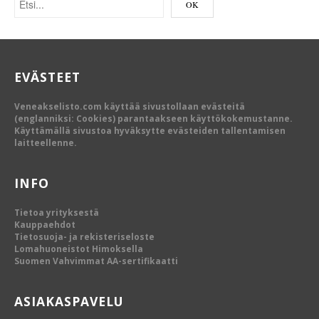
EVÄSTEET
Veneakselisto.com käyttää sivustollaan evästeitä
(englanniksi: Cookies) parantaakseen käyttökokemustanne.
Käyttämällä sivustoa hyväksytte evästeiden tallentamisen
laitteellenne.
INFO
Tietoa yrityksestä
Kauppaehdot
Tietosuoja- ja rekisteriseloste
Lomahuoneistot Himoksella
Suomen Vahvimmat AA-sertifikaatti
ASIAKASPAVELU