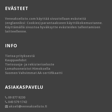
EVÄSTEET
Veneakselisto.com käyttää sivustollaan evästeitä
(englanniksi: Cookies) parantaakseen käyttökokemustanne.
Käyttämällä sivustoa hyväksytte evästeiden tallentamisen
laitteellenne.
INFO
Tietoa yrityksestä
Kauppaehdot
Tietosuoja- ja rekisteriseloste
Lomahuoneistot Himoksella
Suomen Vahvimmat AA-sertifikaatti
ASIAKASPAVELU
09 877 9230
040 579 1742
akseli@veneakselisto.fi