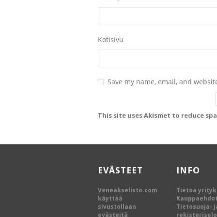
Kotisivu
Save my name, email, and website
This site uses Akismet to reduce sp
EVÄSTEET
INFO
Veneakselisto.com
Tietoa yrity
käyttää
Kauppaehdo
sivustollaan
Tietosuoja- j
evästeitä
rekisterisel