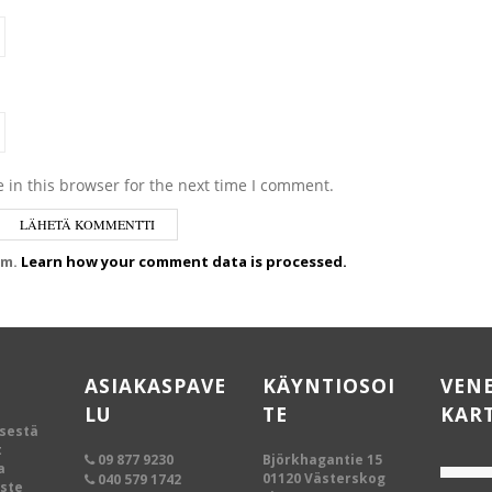
 in this browser for the next time I comment.
am.
Learn how your comment data is processed.
ASIAKASPAVE
KÄYNTIOSOI
VEN
LU
TE
KAR
ksestä
t
09 877 9230
Björkhagantie 15
a
01120 Västerskog
040 579 1742
oste