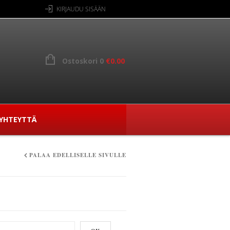
KIRJAUDU SISÄÄN
Ostoskori 0
€
0.00
YHTEYTTÄ
PALAA EDELLISELLE SIVULLE