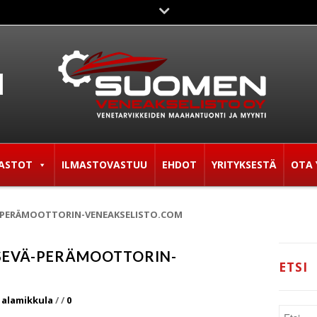
ASTOT
ILMASTOVASTUU
EHDOT
YRITYKSESTÄ
OTA 
-PERÄMOOTTORIN-VENEAKSELISTO.COM
SEVÄ-PERÄMOOTTORIN-
ETSI
 alamikkula
/
/
0