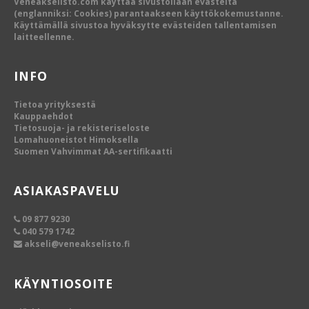
Veneakselisto.com käyttää sivustollaan evästeitä
(englanniksi: Cookies) parantaakseen käyttökokemustanne.
Käyttämällä sivustoa hyväksytte evästeiden tallentamisen
laitteellenne.
INFO
Tietoa yrityksestä
Kauppaehdot
Tietosuoja- ja rekisteriseloste
Lomahuoneistot Himoksella
Suomen Vahvimmat AA-sertifikaatti
ASIAKASPAVELU
09 877 9230
040 579 1742
akseli@veneakselisto.fi
KÄYNTIOSOITE