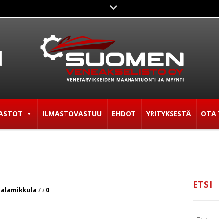
ASTOT
ILMASTOVASTUU
EHDOT
YRITYKSESTÄ
OTA 
ETSI
 alamikkula
/
/
0