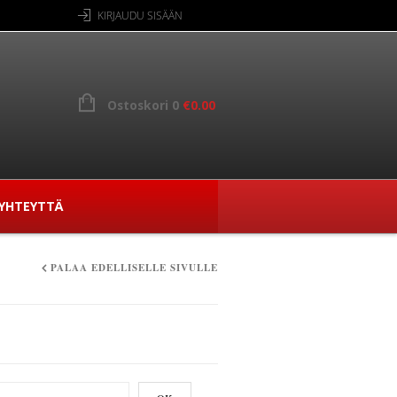
KIRJAUDU SISÄÄN
Ostoskori 0
€
0.00
YHTEYTTÄ
PALAA EDELLISELLE SIVULLE