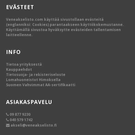
EVÄSTEET
Veneakselisto.com käyttää sivustollaan evästeitä
(englanniksi: Cookies) parantaakseen käyttökokemustanne.
Käyttämällä sivustoa hyväksytte evästeiden tallentamisen
laitteellenne.
INFO
Tietoa yrityksestä
Kauppaehdot
Tietosuoja- ja rekisteriseloste
Lomahuoneistot Himoksella
Suomen Vahvimmat AA-sertifikaatti
ASIAKASPAVELU
09 877 9230
040 579 1742
akseli@veneakselisto.fi