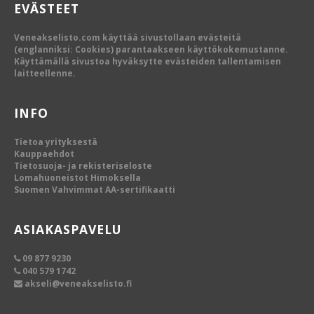
EVÄSTEET
Veneakselisto.com käyttää sivustollaan evästeitä
(englanniksi: Cookies) parantaakseen käyttökokemustanne.
Käyttämällä sivustoa hyväksytte evästeiden tallentamisen
laitteellenne.
INFO
Tietoa yrityksestä
Kauppaehdot
Tietosuoja- ja rekisteriseloste
Lomahuoneistot Himoksella
Suomen Vahvimmat AA-sertifikaatti
ASIAKASPAVELU
09 877 9230
040 579 1742
akseli@veneakselisto.fi