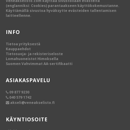
Veneakselisto.com käyttää sivustollaan evästeitä
(englanniksi: Cookies) parantaakseen käyttökokemustanne.
Käyttämällä sivustoa hyväksytte evästeiden tallentamisen
laitteellenne.
INFO
Tietoa yrityksestä
Kauppaehdot
Tietosuoja- ja rekisteriseloste
Lomahuoneistot Himoksella
Suomen Vahvimmat AA-sertifikaatti
ASIAKASPAVELU
09 877 9230
040 579 1742
akseli@veneakselisto.fi
KÄYNTIOSOITE