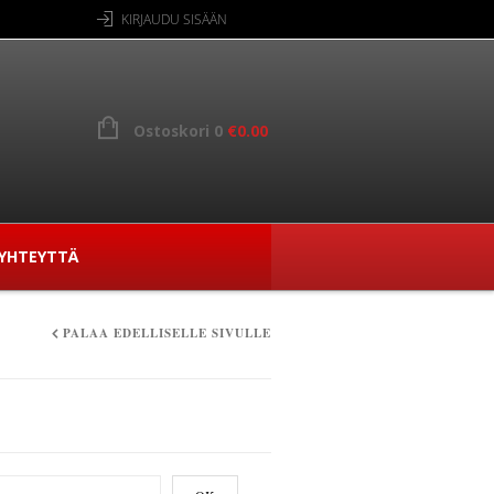
KIRJAUDU SISÄÄN
Ostoskori 0
€
0.00
YHTEYTTÄ
PALAA EDELLISELLE SIVULLE