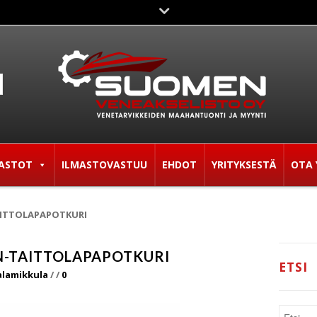
ASTOT
ILMASTOVASTUU
EHDOT
YRITYKSESTÄ
OTA 
AITTOLAPAPOTKURI
N-TAITTOLAPAPOTKURI
ETSI
alamikkula
/
/
0