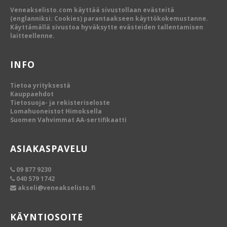
Veneakselisto.com käyttää sivustollaan evästeitä
(englanniksi: Cookies) parantaakseen käyttökokemustanne.
Käyttämällä sivustoa hyväksytte evästeiden tallentamisen
laitteellenne.
INFO
Tietoa yrityksestä
Kauppaehdot
Tietosuoja- ja rekisteriseloste
Lomahuoneistot Himoksella
Suomen Vahvimmat AA-sertifikaatti
ASIAKASPAVELU
09 877 9230
040 579 1742
akseli@veneakselisto.fi
KÄYNTIOSOITE