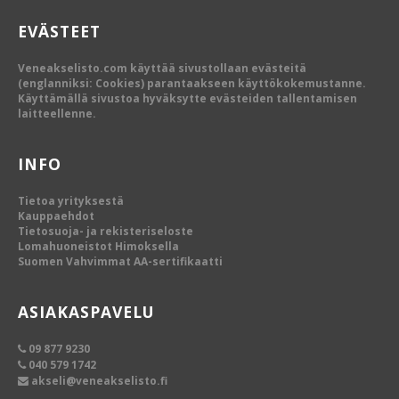
EVÄSTEET
Veneakselisto.com käyttää sivustollaan evästeitä
(englanniksi: Cookies) parantaakseen käyttökokemustanne.
Käyttämällä sivustoa hyväksytte evästeiden tallentamisen
laitteellenne.
INFO
Tietoa yrityksestä
Kauppaehdot
Tietosuoja- ja rekisteriseloste
Lomahuoneistot Himoksella
Suomen Vahvimmat AA-sertifikaatti
ASIAKASPAVELU
09 877 9230
040 579 1742
akseli@veneakselisto.fi