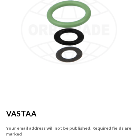
VASTAA
Your email address will not be published. Required fields are
marked