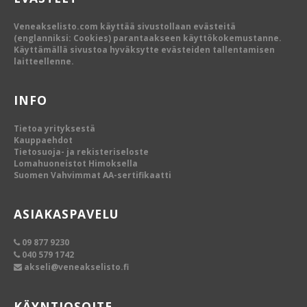
Veneakselisto.com käyttää sivustollaan evästeitä
(englanniksi: Cookies) parantaakseen käyttökokemustanne.
Käyttämällä sivustoa hyväksytte evästeiden tallentamisen
laitteellenne.
INFO
Tietoa yrityksestä
Kauppaehdot
Tietosuoja- ja rekisteriseloste
Lomahuoneistot Himoksella
Suomen Vahvimmat AA-sertifikaatti
ASIAKASPAVELU
09 877 9230
040 579 1742
akseli@veneakselisto.fi
KÄYNTIOSOITE