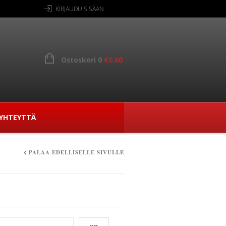
KIRJAUDU SISÄÄN
Ostoskori 0
€
0.00
YHTEYTTÄ
PALAA EDELLISELLE SIVULLE