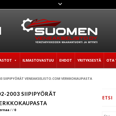
ASTOT
ILMASTOVASTUU
EHDOT
YRITYKSESTÄ
OTA 
003 SIIPIPYÖRÄT VENEAKSELISTO.COM VERKKOKAUPASTA
2-2003 SIIPIPYÖRÄT
ETSI
VERKKOKAUPASTA
Pernaa
/
/
0