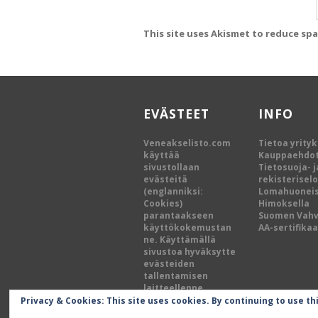
This site uses Akismet to reduce sp
EVÄSTEET
INFO
Veneakselisto.com
Tietoa yrity
käyttää
Kauppaehdo
sivustollaan
Tietosuoja- j
evästeitä
rekisterisel
(englanniksi:
Lomahuoneis
Cookies)
Himoksella
parantaakseen
Suomen Vah
käyttökokemustan
AA-sertifikaa
ne. Käyttämällä
sivustoa hyväksytte
evästeiden
tallentamisen
laitteellenne.
Privacy & Cookies: This site uses cookies. By continuing to use th