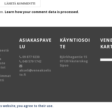
am.
Learn how your comment data is processed.
ASIAKASPAVE
KÄYNTIOSOI
VEN
LU
TE
KAR
ksestä
t
09 877 9230
Björkhagantie 15
a
01120 Västerskog
040 579 1742
oste
Sipoo
tot
akseli@veneakselis
to.fi
vimmat
tti
is website, you agree to their use.