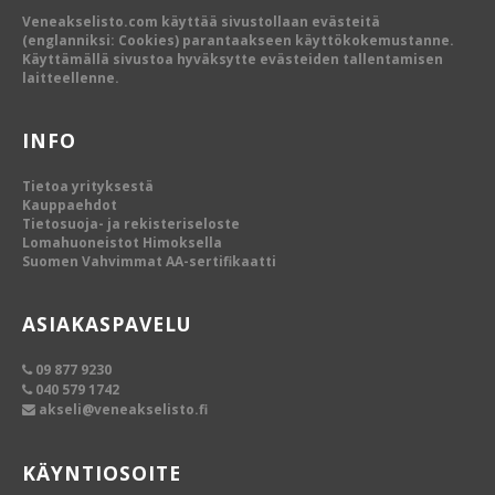
Veneakselisto.com käyttää sivustollaan evästeitä
(englanniksi: Cookies) parantaakseen käyttökokemustanne.
Käyttämällä sivustoa hyväksytte evästeiden tallentamisen
laitteellenne.
INFO
Tietoa yrityksestä
Kauppaehdot
Tietosuoja- ja rekisteriseloste
Lomahuoneistot Himoksella
Suomen Vahvimmat AA-sertifikaatti
ASIAKASPAVELU
09 877 9230
040 579 1742
akseli@veneakselisto.fi
KÄYNTIOSOITE