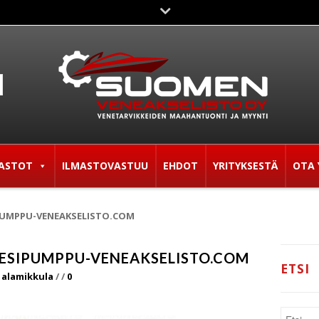
ASTOT
ILMASTOVASTUU
EHDOT
YRITYKSESTÄ
OTA 
PUMPPU-VENEAKSELISTO.COM
VESIPUMPPU-VENEAKSELISTO.COM
ETSI
 alamikkula
/
/
0