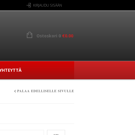
KIRJAUDU SISÄÄN
Ostoskori 0
€
0.00
YHTEYTTÄ
PALAA EDELLISELLE SIVULLE